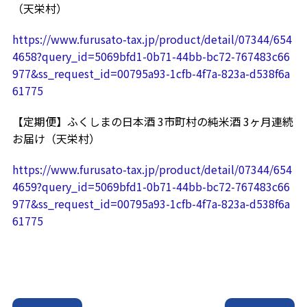
（天栄村）
https://www.furusato-tax.jp/product/detail/07344/654
4658?query_id=5069bfd1-0b71-44bb-bc72-767483c66
977&ss_request_id=00795a93-1cfb-4f7a-823a-d538f6a
61775
【定期便】ふくしまの日本酒 3市町村の純米酒 3ヶ月連続
お届け（天栄村）
https://www.furusato-tax.jp/product/detail/07344/654
4659?query_id=5069bfd1-0b71-44bb-bc72-767483c66
977&ss_request_id=00795a93-1cfb-4f7a-823a-d538f6a
61775